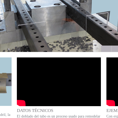
DATOS TÉCNICOS
EJEM
dril, la
El doblado del tubo es un proceso usado para remodelar
Con exp