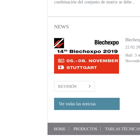
combinación del conjunto de matriz se debe...
NEWS
019 14-17 March 2019
Blechex
22.02.2
N EURASIA 2019 will be
Hall: 3 
nde...
November
REVISIÓN
Ver todas las noticias
HOME
PRODUCTOS
TABLAS TÉCNICA