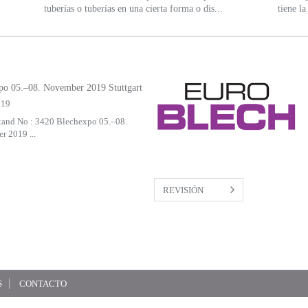
tuberías o tuberías en una cierta forma o dis...
tiene l
po 05.–08. November 2019 Stuttgart
019
stand No : 3420 Blechexpo 05.–08.
 2019 ...
REVISIÓN
S
CONTACTO