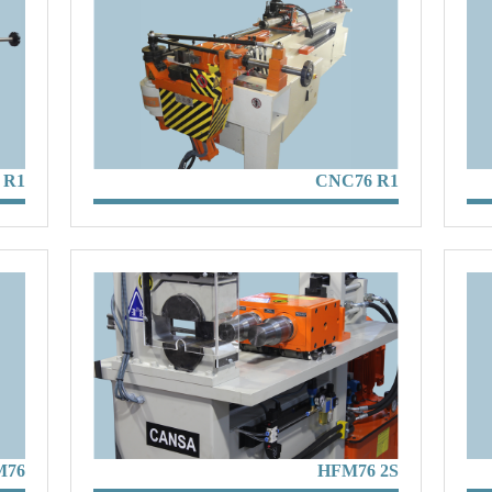
 R1
CNC76 R1
M76
HFM76 2S