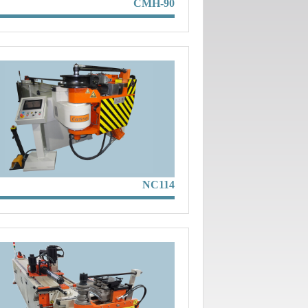
CMH-90
NC114