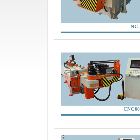
NC-
CNC60