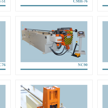
-51
CMH-76
C76
NC90