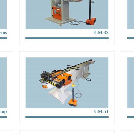
tems
CM-32
amp
CM-51